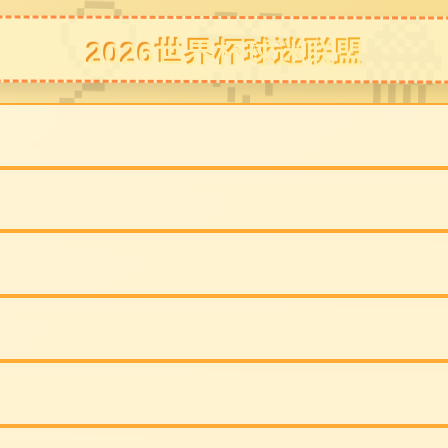
服务热线：400-6789-019
产品中心
合作案例
企业简介
6686体育
精彩专题