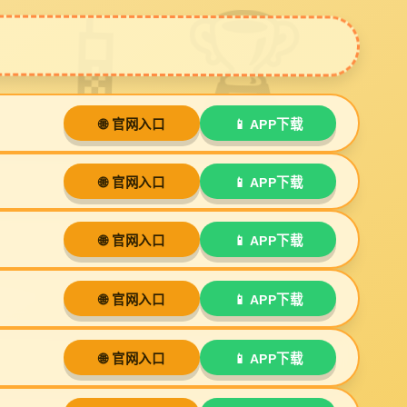
销售热线
联系6686体育
官方店铺
15269618568