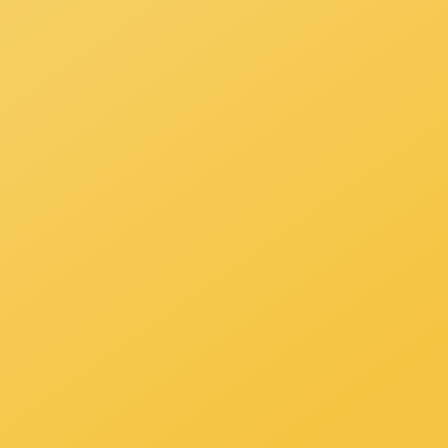
医疗污水处理设备，经常组织安装技术工人现场学习污水处理设
当先、信誉至上的发展理念，为无数单位解决了污水...
立即咨询