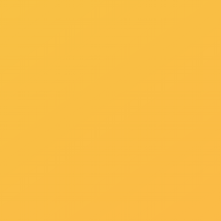
实验室综合污水处理设备
快捷导航
网站6686体育
企
体育
联系方式
官方店铺