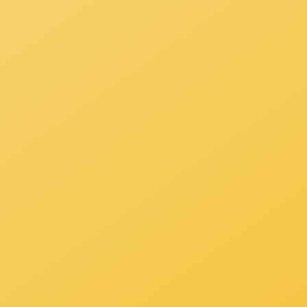
近日，6686体育安装技术工人奔赴江苏省连云港市
6686体育专业生产实验室、医疗污水处理设备，经
理念，为无数单位解决了污水处理难题。
下面是小编跟随安装师傅奔赴前线带回来的现场情况