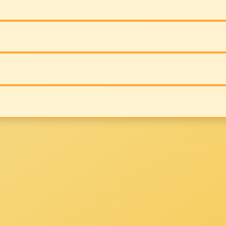
江苏省连云港市某社区卫生服务中心污
近日，6686体育安装技术工人奔赴江苏省连云港市某