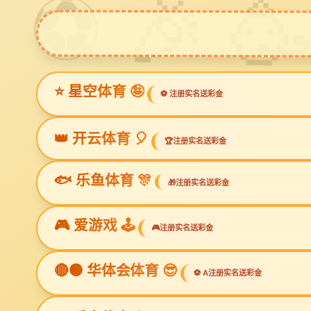
6686体育
欢迎访问6686体育 - 覆盖全球赛事,提供专业深度数据与情报 网站！全国售后
网站6686体育