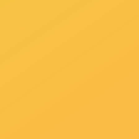
消毒产品备案
查看更多
···
<<
1
2
3
4
5
>>
6686体育
尾页