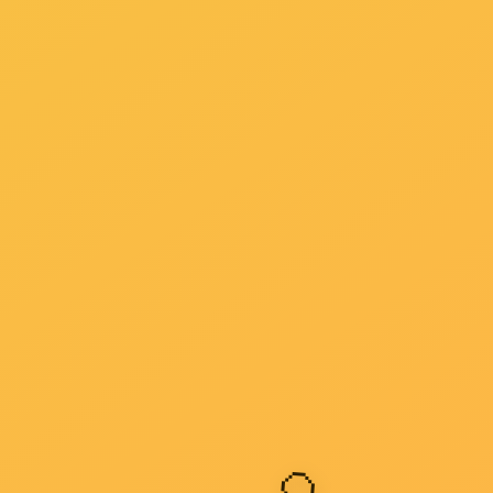
电解次氯酸钠卫生许可批件
查看更多