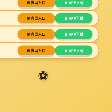
公司资讯
行业新闻
技术文章
体育与您相约青岛