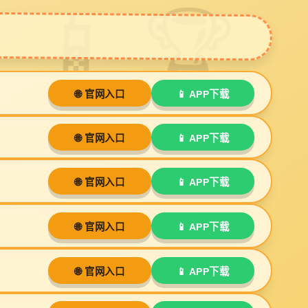
销售热线
联系6686体育
官方店铺
15269618568