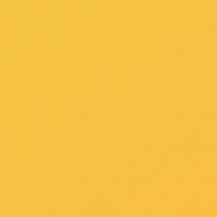
023年实验室污水处理设备亮相本次展会，为参展提供专业的实