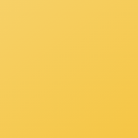
12-14日在青岛·红岛国际会议展览中心A2J06展位拉开帷幕