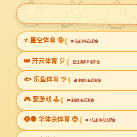
6686体育
欢迎访问6686体育 - 覆盖全球赛事,提供专业深度数据与情报 网站！全国售后
网站6686体育