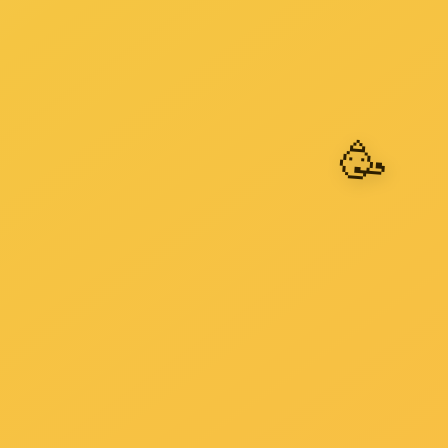
育学术交流、教学改革成果推介、现代教育高端装备展
业化的活动。