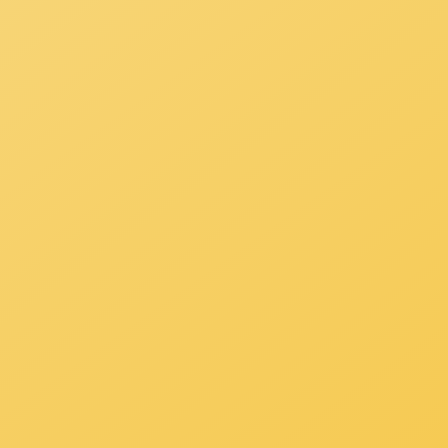
安徽省
近日，6
装调试完
阅读量：219
湖南省
近日，6
安装调试
阅读量：231