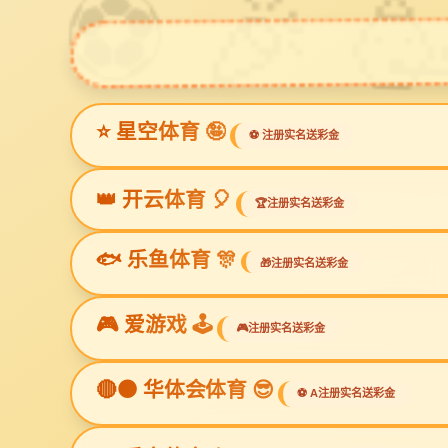
6686体育
欢迎访问6686体育 - 覆盖全球赛事,提供专业深度数据与情报 网站！全国
网站6686体